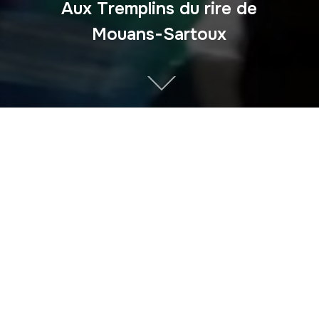
Aux Tremplins du rire de
Mouans-Sartoux
A PROPOS
Du haut de ses 12 ans et avec l’autorisation de l’inspection
du travail (DREET) Andgé est actuellement la plus jeune
humoriste et illusionniste professionnelle de France.
SUIVEZ-MOI
facebook
youtube
instagram
mail